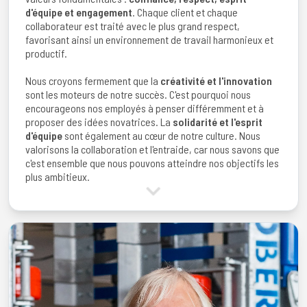
d'équipe et engagement
. Chaque client et chaque
collaborateur est traité avec le plus grand respect,
favorisant ainsi un environnement de travail harmonieux et
productif.
Nous croyons fermement que la
créativité et l'innovation
sont les moteurs de notre succès. C'est pourquoi nous
encourageons nos employés à penser différemment et à
proposer des idées novatrices. La
solidarité et l'esprit
d'équipe
sont également au cœur de notre culture. Nous
valorisons la collaboration et l'entraide, car nous savons que
c'est ensemble que nous pouvons atteindre nos objectifs les
plus ambitieux.
Au sein de l'atelier Robert, nous nous engageons à créer
un
environnement où chacun se sent valorisé et soutenu
.
Nous croyons que lorsque nos collaborateurs sont heureux et
motivés, ils sont capables de fournir un service exceptionnel
à nos clients. C'est cette philosophie qui nous permet de
bâtir des relations de confiance durables avec nos clients et
de maintenir notre position de leader dans notre secteur.