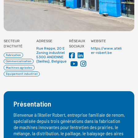
SECTEUR
ADRESSE
RÉSEAUX
WEBSITE
D'ACTIVITÉ
SOCIAUX
Rue Reppe, 20 E
https://www.ateli
Zoning industriel
er-robert.be
Fabrication
5300 ANDENNE
(Seilles), Belgique
Commercialisation
Machines agricoles
Equipement industriel
Présentation
Bienvenue à l’Atelier Robert, entreprise familiale de renom,
spécialisée depuis trois générations dans la fabrication
de machines innovantes pour l'entretien des prairies, le
mélange, la distribution, le paillage, le balayage des aires