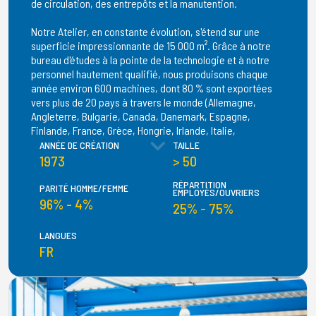
de circulation, des entrepôts et la manutention.
Notre Atelier, en constante évolution, s'étend sur une
superficie impressionnante de 15 000 m². Grâce à notre
bureau d'études à la pointe de la technologie et à notre
personnel hautement qualifié, nous produisons chaque
année environ 600 machines, dont 80 % sont exportées
vers plus de 20 pays à travers le monde (Allemagne,
Angleterre, Bulgarie, Canada, Danemark, Espagne,
Finlande, France, Grèce, Hongrie, Irlande, Italie,
Luxembourg, Norvège, Pays de Galles, Pays-Bas, Pologne,
ANNÉE DE CRÉATION
TAILLE
Portugal, Roumanie, Suède, Ukraine, etc.).
1973
> 50
RÉPARTITION
Aujourd'hui, une équipe dévouée de plus de cinquante
PARITÉ HOMME/FEMME
EMPLOYÉS/OUVRIERS
personnes travaille à Andenne, contribuant à faire de
96% - 4%
25% - 75%
l'Atelier Robert un leader du marché. Notre marque est
reconnue comme une référence haut de gamme, synonyme
LANGUES
de qualité et d'innovation.
FR
Rejoignez-nous et participez à notre aventure vers
l'excellence!